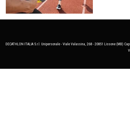
DECATHLON ITALIA S.r.l. Unipersonale - Viale Valassina, 268 - 20851 Lissone (MB) Cap.
V