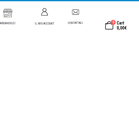
0
Cart
CONTATTACI
AREANEGOZI
IL MIO ACCOUNT
0,00
€