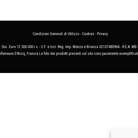
Condizioni Generali di Utilizzo
-
Cookies
-
Privacy
 Soc. Euro 12.500.000 i.v. - C.F. e Iscr. Reg. Imp. Monza e Brianza 02137480964 - R.E.A. 
illeneuve D'Ascq, Francia Le foto dei prodotti presenti sul sito sono puramente esemplificat