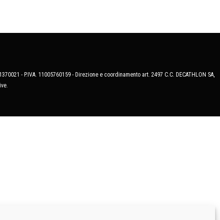
MB-1370021 - P.IVA. 11005760159 - Direzione e coordinamento art. 2497 C.C. DECATHLON SA,
ive.