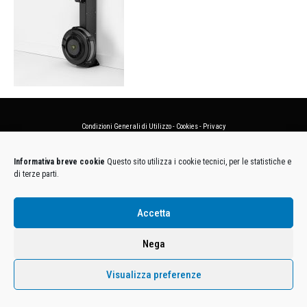
Condizioni Generali di Utilizzo
-
Cookies
-
Privacy
DECATHLON ITALIA S.r.l. Unipersonale - Viale Valassina, 268 - 20851 Lissone (MB) Cap. Soc.
Informativa breve cookie
Questo sito utilizza i cookie tecnici, per le statistiche e
Euro 12.500.000 i.v. - C.F. e Iscr. Reg. Imp. Monza e Brianza 02137480964 - R.E.A. MB-1370021 -
di terze parti.
P.IVA. 11005760159 - Direzione e coordinamento art. 2497 C.C. DECATHLON SA, Villeneuve
D'Ascq, Francia Le foto dei prodotti presenti sul sito sono puramente esemplificative.
Accetta
Nega
Visualizza preferenze