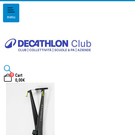
menu
0
Cart
0,00
€