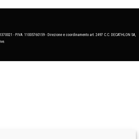
MB-1370021 - P.IVA. 11005760159 - Direzione e coordinamento art. 2497 C.C. DECATHLON SA,
ive.