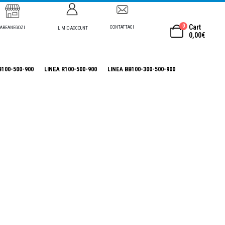
0
Cart
CONTATTACI
AREANEGOZI
IL MIO ACCOUNT
0,00
€
B100-500-900
LINEA R100-500-900
LINEA BB100-300-500-900