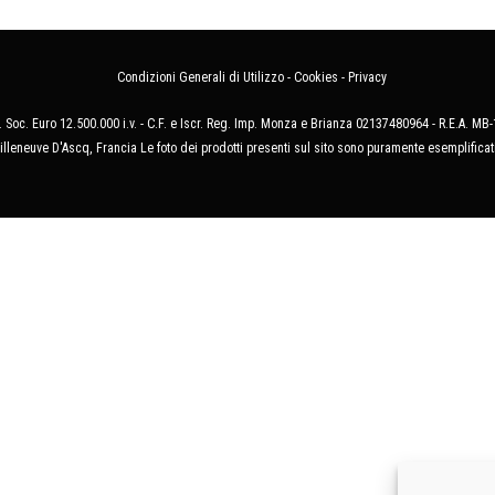
Condizioni Generali di Utilizzo
-
Cookies
-
Privacy
 Soc. Euro 12.500.000 i.v. - C.F. e Iscr. Reg. Imp. Monza e Brianza 02137480964 - R.E.A. 
illeneuve D'Ascq, Francia Le foto dei prodotti presenti sul sito sono puramente esemplificat