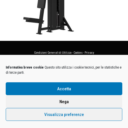
Condizioni Generali di Utilizzo
-
Cookies
-
Privacy
DECATHLON ITALIA S.r.l. Unipersonale - Viale Valassina, 268 - 20851 Lissone (MB) Cap. Soc.
Informativa breve cookie
Questo sito utilizza i cookie tecnici, per le statistiche e
Euro 12.500.000 i.v. - C.F. e Iscr. Reg. Imp. Monza e Brianza 02137480964 - R.E.A. MB-1370021 -
di terze parti.
P.IVA. 11005760159 - Direzione e coordinamento art. 2497 C.C. DECATHLON SA, Villeneuve
D'Ascq, Francia Le foto dei prodotti presenti sul sito sono puramente esemplificative.
Accetta
Nega
Visualizza preferenze