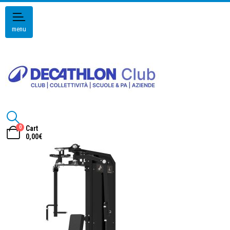
menu
0
Cart
0,00
€