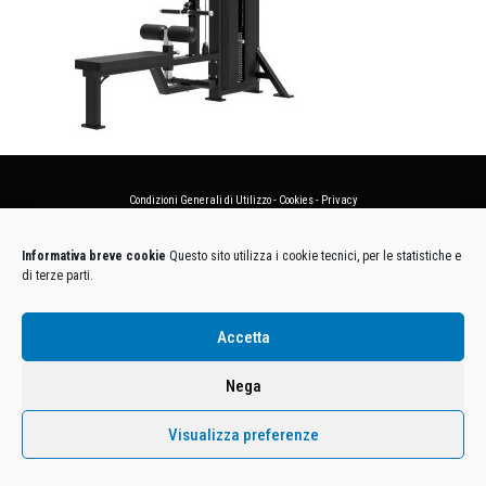
Condizioni Generali di Utilizzo
-
Cookies
-
Privacy
DECATHLON ITALIA S.r.l. Unipersonale - Viale Valassina, 268 - 20851 Lissone (MB) Cap. Soc.
Informativa breve cookie
Questo sito utilizza i cookie tecnici, per le statistiche e
Euro 12.500.000 i.v. - C.F. e Iscr. Reg. Imp. Monza e Brianza 02137480964 - R.E.A. MB-1370021 -
di terze parti.
P.IVA. 11005760159 - Direzione e coordinamento art. 2497 C.C. DECATHLON SA, Villeneuve
D'Ascq, Francia Le foto dei prodotti presenti sul sito sono puramente esemplificative.
Accetta
Nega
Visualizza preferenze