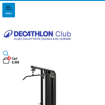
menu
0
Cart
0,00
€