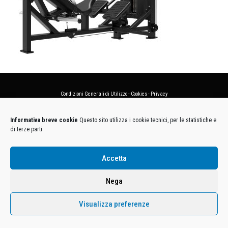
Condizioni Generali di Utilizzo
-
Cookies
-
Privacy
DECATHLON ITALIA S.r.l. Unipersonale - Viale Valassina, 268 - 20851 Lissone (MB) Cap. Soc.
Informativa breve cookie
Questo sito utilizza i cookie tecnici, per le statistiche e
Euro 12.500.000 i.v. - C.F. e Iscr. Reg. Imp. Monza e Brianza 02137480964 - R.E.A. MB-1370021 -
di terze parti.
P.IVA. 11005760159 - Direzione e coordinamento art. 2497 C.C. DECATHLON SA, Villeneuve
D'Ascq, Francia Le foto dei prodotti presenti sul sito sono puramente esemplificative.
Accetta
Nega
Visualizza preferenze