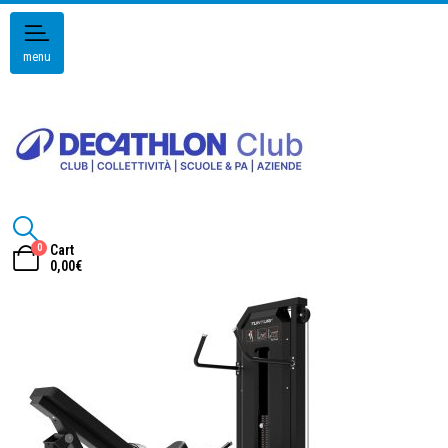
menu
0
Cart
0,00
€