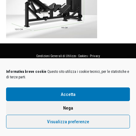
Condizioni Generali di Utilizzo
-
Cookies
-
Privacy
DECATHLON ITALIA S.r.l. Unipersonale - Viale Valassina, 268 - 20851 Lissone (MB) Cap. Soc.
Informativa breve cookie
Questo sito utilizza i cookie tecnici, per le statistiche e
Euro 12.500.000 i.v. - C.F. e Iscr. Reg. Imp. Monza e Brianza 02137480964 - R.E.A. MB-1370021 -
di terze parti.
P.IVA. 11005760159 - Direzione e coordinamento art. 2497 C.C. DECATHLON SA, Villeneuve
D'Ascq, Francia Le foto dei prodotti presenti sul sito sono puramente esemplificative.
Accetta
Nega
Visualizza preferenze