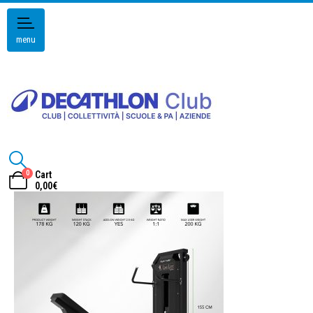
menu
0
Cart
0,00
€