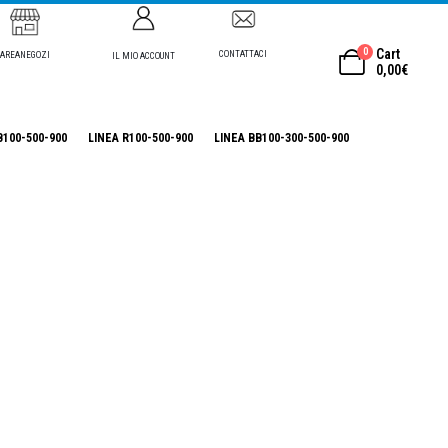
0
Cart
CONTATTACI
AREANEGOZI
IL MIO ACCOUNT
0,00
€
B100-500-900
LINEA R100-500-900
LINEA BB100-300-500-900