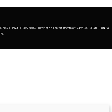
MB-1370021 - P.IVA. 11005760159 - Direzione e coordinamento art. 2497 C.C. DECATHLON SA,
ive.