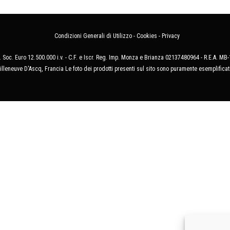
Condizioni Generali di Utilizzo
-
Cookies
-
Privacy
 Soc. Euro 12.500.000 i.v. - C.F. e Iscr. Reg. Imp. Monza e Brianza 02137480964 - R.E.A. 
illeneuve D'Ascq, Francia Le foto dei prodotti presenti sul sito sono puramente esemplificat