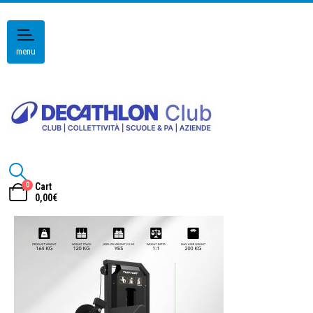
menu
0
Cart
0,00
€