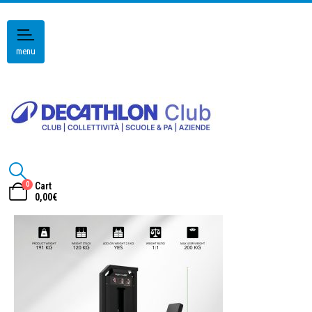
menu
0
Cart
0,00
€