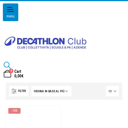
menu
0
Cart
0,00
€
FILTER
-15%