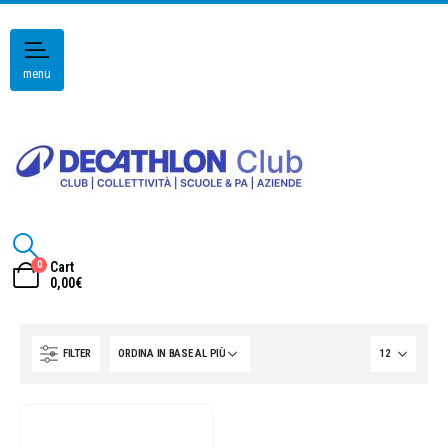
menu
0
Cart
0,00
€
FILTER