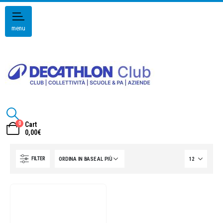
menu
0
Cart
0,00
€
FILTER