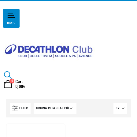
menu
0
Cart
0,00
€
FILTER