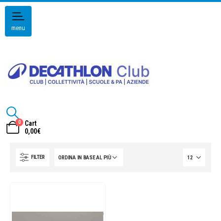
menu
0
Cart
0,00
€
FILTER