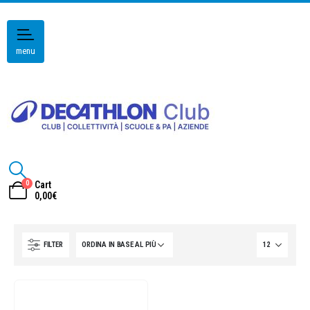
menu
0
Cart
0,00
€
FILTER