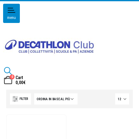
menu
0
Cart
0,00
€
FILTER