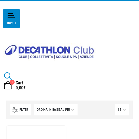
menu
0
Cart
0,00
€
FILTER