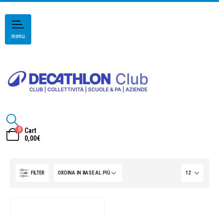
menu
0
Cart
0,00
€
FILTER