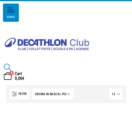
menu
0
Cart
0,00
€
FILTER