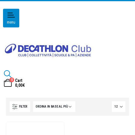
menu
0
Cart
0,00
€
FILTER