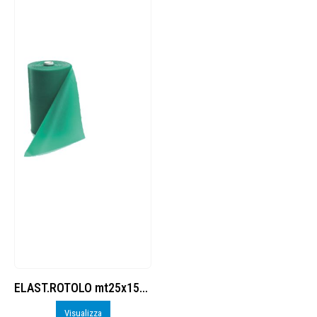
ELAST.ROTOLO mt25x15cm STRONG (DL32533L)
Visualizza