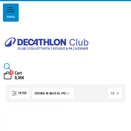
menu
0
Cart
0,00
€
FILTER