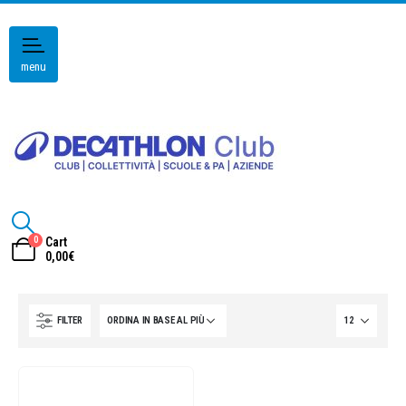
menu
0
Cart
0,00
€
FILTER