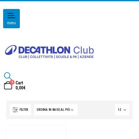
menu
0
Cart
0,00
€
FILTER