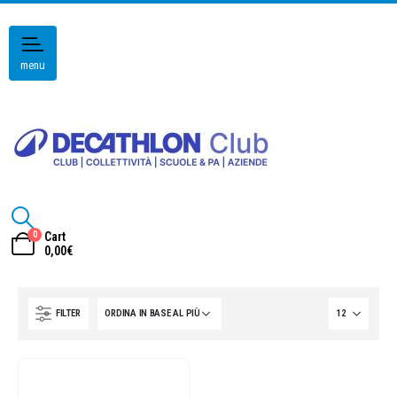
menu
0
Cart
0,00
€
FILTER