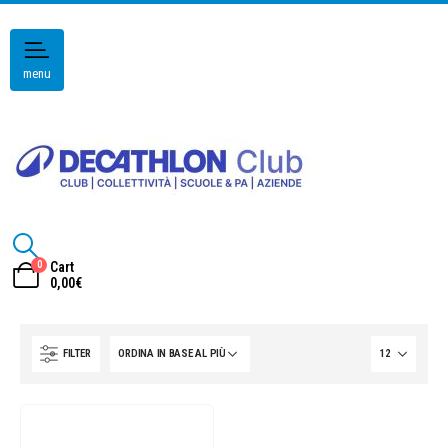
menu
0
Cart
0,00
€
FILTER