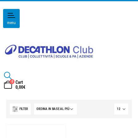
menu
0
Cart
0,00
€
FILTER