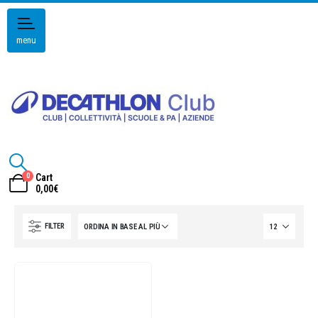
menu
0
Cart
0,00
€
FILTER