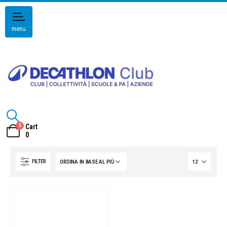
menu
0
Cart
0
FILTER