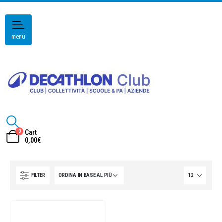
menu
0
Cart
0,00
€
FILTER