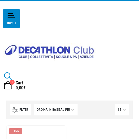
menu
0
Cart
0,00
€
FILTER
-15%