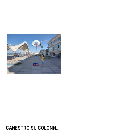
CANESTRO SU COLONNA PER MINIBASKET CON ALTEZZA REGOLABILE 170-260CM, TABELLONE OVALE IN POLIPROPILENE