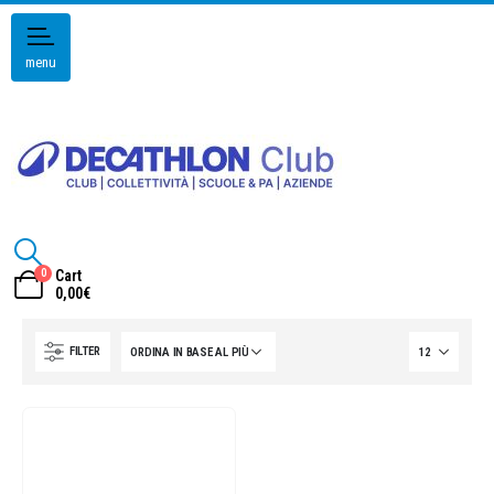
menu
0
Cart
0,00
€
FILTER