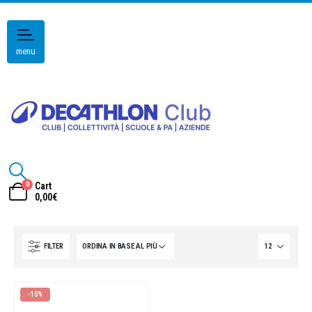
menu
0
Cart
0,00
€
FILTER
-15%