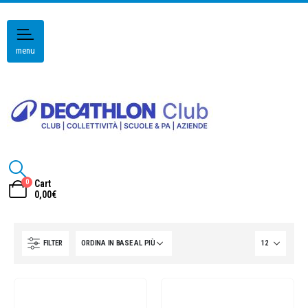
menu
0
Cart
0,00
€
FILTER