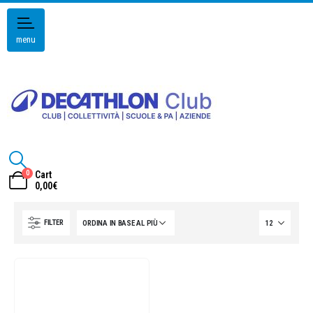
menu
0
Cart
0,00
€
FILTER