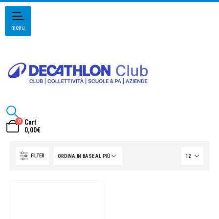
menu
0
Cart
0,00
€
FILTER