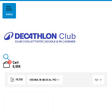
menu
0
Cart
0,00
€
FILTER