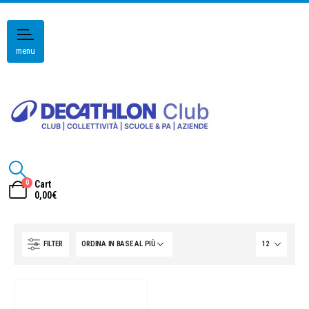
menu
0
Cart
0,00
€
FILTER