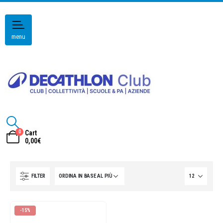
menu
0
Cart
0,00
€
FILTER
-15%