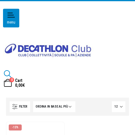
menu
0
Cart
0,00
€
FILTER
-15%