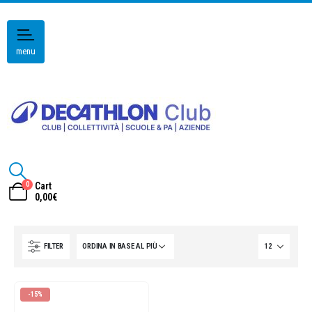
menu
0
Cart
0,00
€
FILTER
-15%