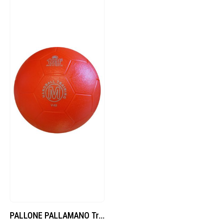
PALLONE PALLAMANO Trial in gomma monostrato n.2 maschile