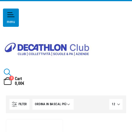
menu
0
Cart
0,00
€
FILTER