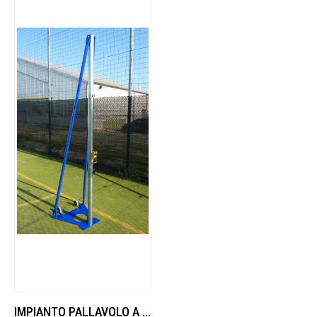
IMPIANTO PALLAVOLO A TRALICCIO CON TIRANTI RIDOTTI, IN ACCIAIO, PALO TONDO Ø70MM, CERTIFICATO UNI-EN 1271.