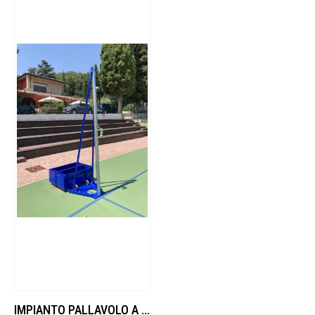
IMPIANTO PALLAVOLO A TRALICCIO CON TIRANTI RIDOTTI, IN ACCIAIO, PALO TONDO Ø70MM, CON DISPOSITIVO PORTA ZAVORRA.