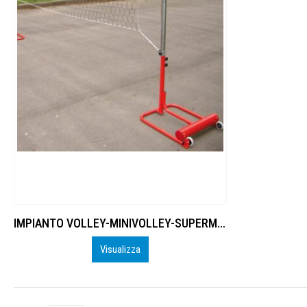
IMPIANTO VOLLEY-MINIVOLLEY-SUPERMINIVOLLEY, TRASPORTABILE SU BASAMENTO ZAVORRATO CON RUOTE E PALO TONDO DI DIAMETRO Ø50MM, MODELLO “HOBBY”.
Visualizza