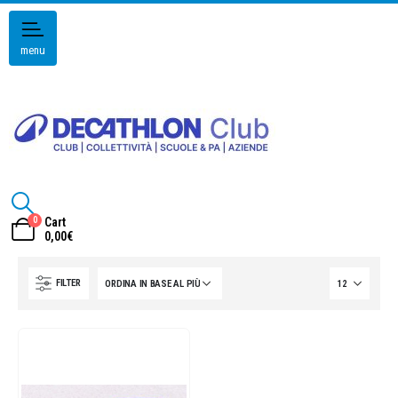
menu
0
Cart
0,00
€
FILTER