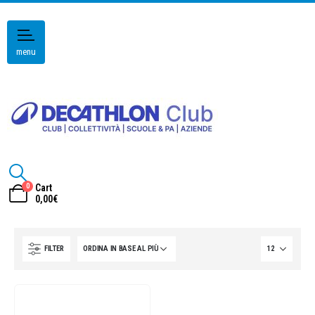
menu
0
Cart
0,00
€
FILTER