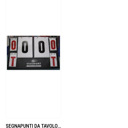
SEGNAPUNTI DA TAVOLO CON NUMERAZIONE BIFACCIALE DA 0 A 50 E SEGNALAZIONE TIME-OUT.