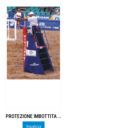
PROTEZIONE IMBOTTITA IN UNICO ELEMENTO PER PALCHETTO PER ARBITRO DI PALLAVOLO, ARTICOLO 5407 O 5408, E BEACH VOLLEY, ARTICOLO 5543.
Visualizza