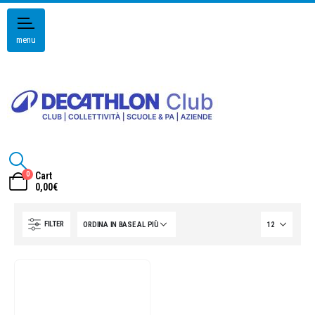
menu
0
Cart
0,00
€
FILTER