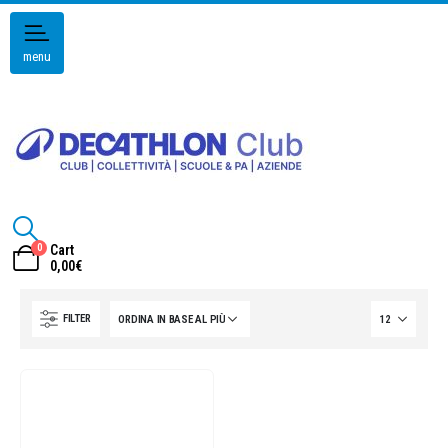
menu
0
Cart
0,00
€
FILTER