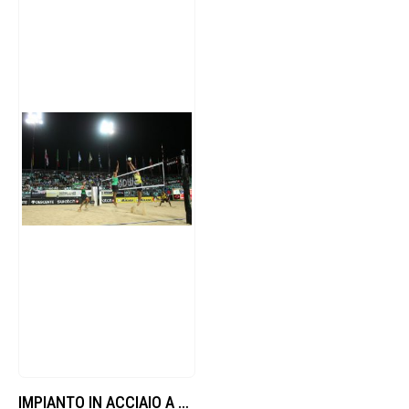
IMPIANTO IN ACCIAIO A TELESCOPIO CON BUSSOLA TRIDIMENSIONALE A NORMA F.I.V.B. DOTATO DI 6 PALI IN LEGNO MOD. MONTECARLO.