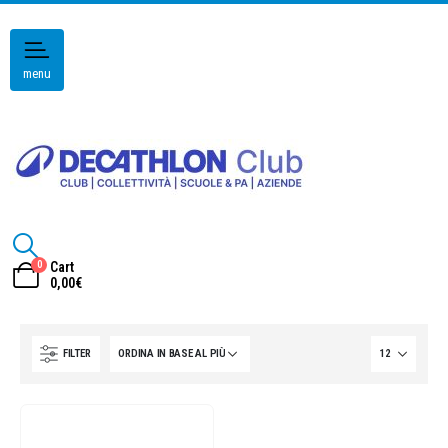
menu
0
Cart
0,00
€
FILTER