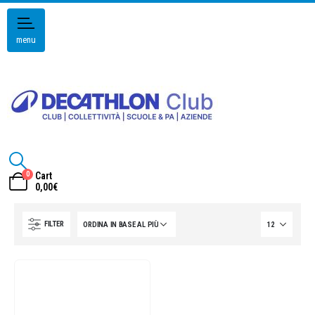
menu
0
Cart
0,00
€
FILTER